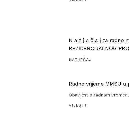
N a t j e č a j za radno
REZIDENCIJALNOG PR
NATJEČAJ
Radno vrijeme MMSU u pe
Obavijest o radnom vremen
VIJESTI