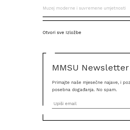
Muzej moderne i suvremene umjetnosti
Otvori sve Izložbe
MMSU Newsletter
Primajte naše mjesečne najave, i po
posebna događanja. No spam.