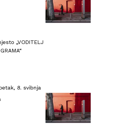
 mjesto „VODITELJ
OGRAMA“
tak, 8. svibnja
u