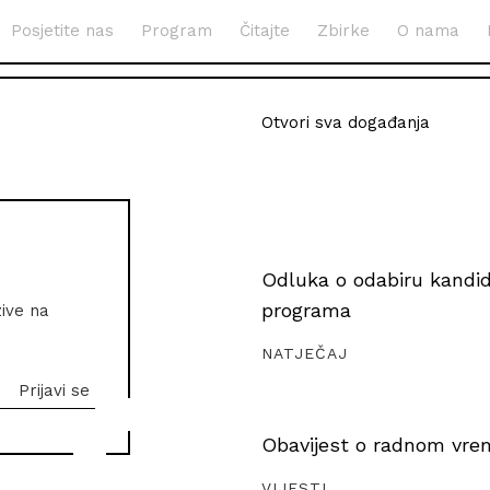
Posjetite nas
Program
Čitajte
Zbirke
O nama
Otvori sva događanja
Odluka o odabiru kandida
programa
zive na
NATJEČAJ
Obavijest o radnom vrem
VIJESTI