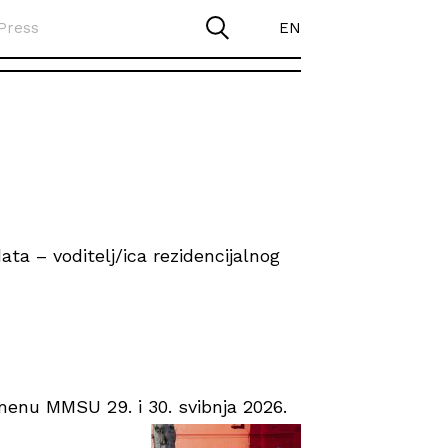
Press
EN
ta – voditelj/ica rezidencijalnog
enu MMSU 29. i 30. svibnja 2026.