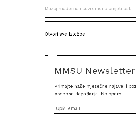
Muzej moderne i suvremene umjetnosti
Otvori sve Izložbe
MMSU Newsletter
Primajte naše mjesečne najave, i po
posebna događanja. No spam.