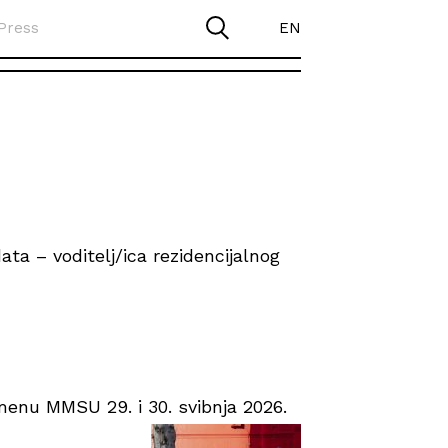
Press
EN
ta – voditelj/ica rezidencijalnog
enu MMSU 29. i 30. svibnja 2026.