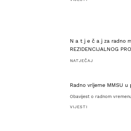
N a t j e č a j za radno
REZIDENCIJALNOG PR
NATJEČAJ
Radno vrijeme MMSU u pe
Obavijest o radnom vremen
VIJESTI