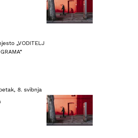
 mjesto „VODITELJ
OGRAMA“
tak, 8. svibnja
u