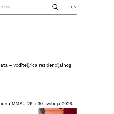
Press
EN
ta – voditelj/ica rezidencijalnog
enu MMSU 29. i 30. svibnja 2026.