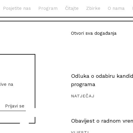
Posjetite nas
Program
Čitajte
Zbirke
O nama
Otvori sva događanja
Odluka o odabiru kandida
programa
zive na
NATJEČAJ
Obavijest o radnom vrem
VIJESTI