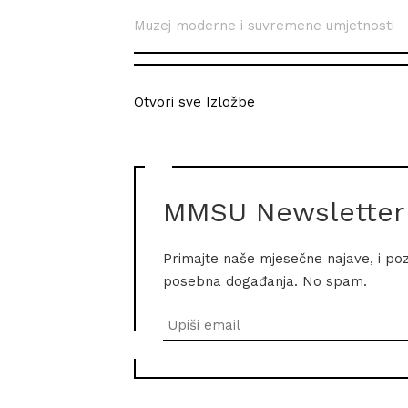
Muzej moderne i suvremene umjetnosti
Otvori sve Izložbe
MMSU Newsletter
Primajte naše mjesečne najave, i po
posebna događanja. No spam.