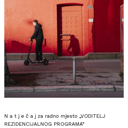
N a t j e č a j za radno mjesto „VODITELJ
REZIDENCIJALNOG PROGRAMA“