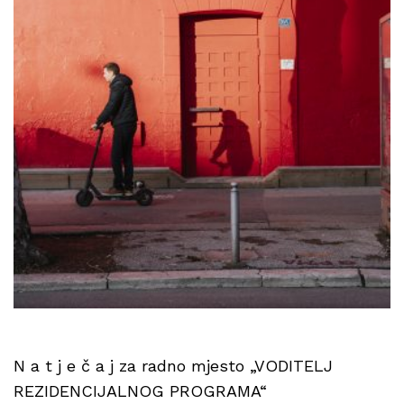
N a t j e č a j za radno mjesto „VODITELJ
REZIDENCIJALNOG PROGRAMA“