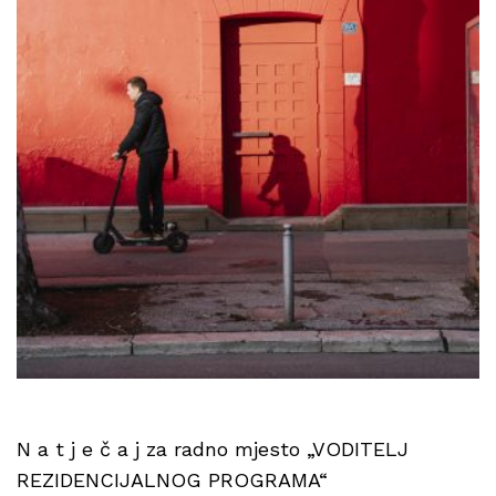
N a t j e č a j za radno mjesto „VODITELJ
REZIDENCIJALNOG PROGRAMA“