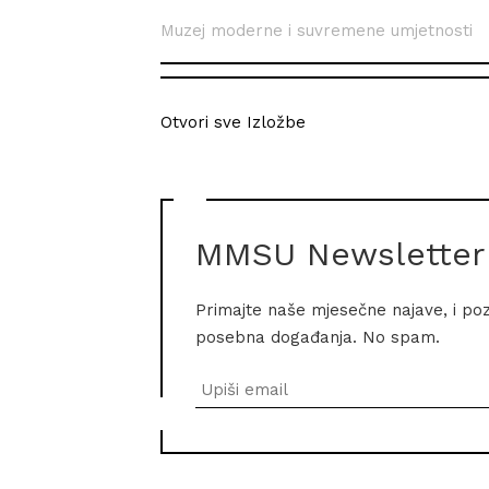
Muzej moderne i suvremene umjetnosti
Otvori sve Izložbe
MMSU Newsletter
Primajte naše mjesečne najave, i po
posebna događanja. No spam.