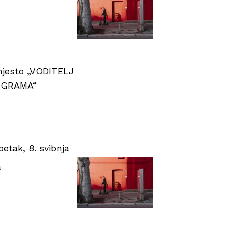
 mjesto „VODITELJ
OGRAMA“
tak, 8. svibnja
u