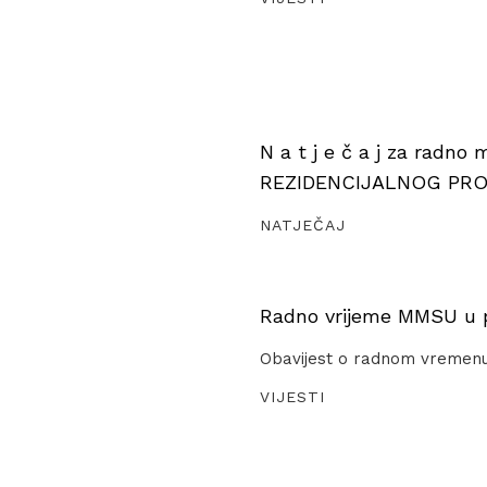
N a t j e č a j za radno
REZIDENCIJALNOG PR
NATJEČAJ
Radno vrijeme MMSU u pe
Obavijest o radnom vremen
VIJESTI