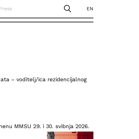
Press
EN
ta – voditelj/ica rezidencijalnog
enu MMSU 29. i 30. svibnja 2026.