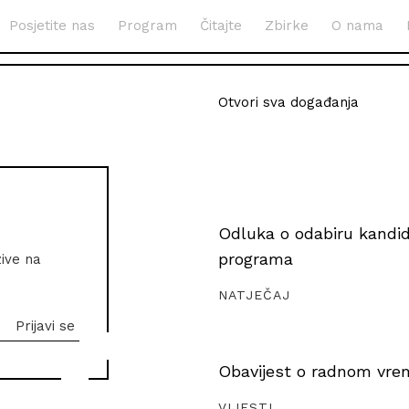
Posjetite nas
Program
Čitajte
Zbirke
O nama
Otvori sva događanja
Odluka o odabiru kandida
programa
zive na
NATJEČAJ
Obavijest o radnom vrem
VIJESTI