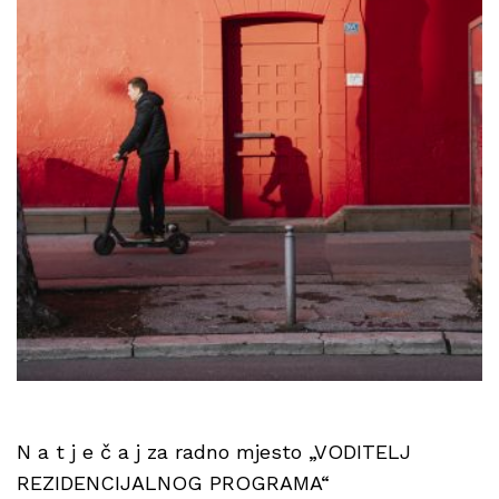
N a t j e č a j za radno mjesto „VODITELJ
REZIDENCIJALNOG PROGRAMA“