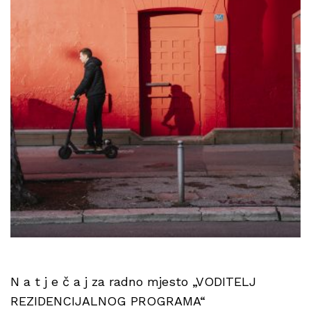
N a t j e č a j za radno mjesto „VODITELJ
REZIDENCIJALNOG PROGRAMA“