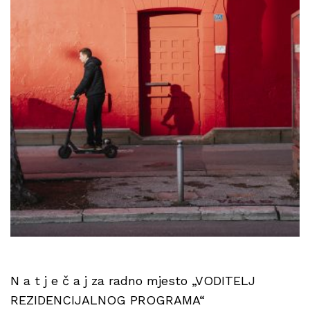
N a t j e č a j za radno mjesto „VODITELJ
REZIDENCIJALNOG PROGRAMA“