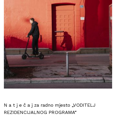
N a t j e č a j za radno mjesto „VODITELJ
REZIDENCIJALNOG PROGRAMA“