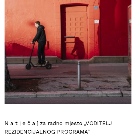
N a t j e č a j za radno mjesto „VODITELJ
REZIDENCIJALNOG PROGRAMA“