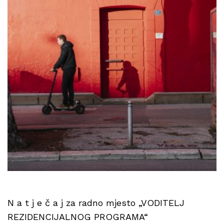
N a t j e č a j za radno mjesto „VODITELJ
REZIDENCIJALNOG PROGRAMA“