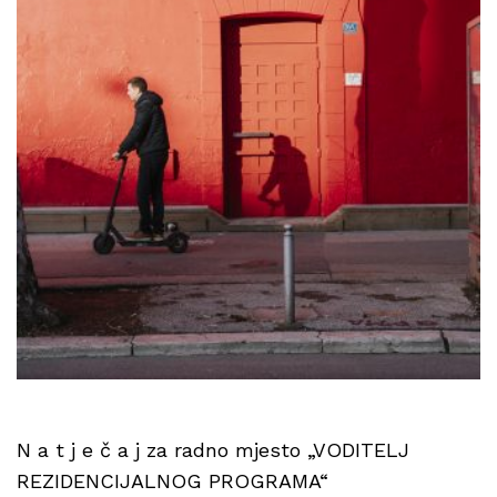
N a t j e č a j za radno mjesto „VODITELJ
REZIDENCIJALNOG PROGRAMA“