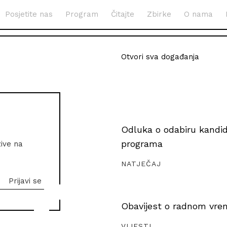
Posjetite nas
Program
Čitajte
Zbirke
O nama
Otvori sva događanja
Odluka o odabiru kandida
programa
zive na
NATJEČAJ
Obavijest o radnom vrem
VIJESTI