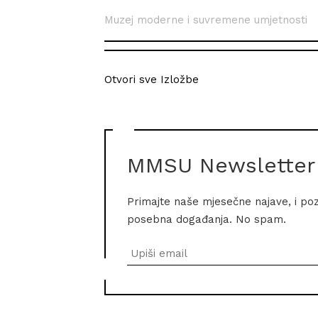
Muzej moderne i suvremene umjetnosti
Otvori sve Izložbe
MMSU Newsletter
Primajte naše mjesečne najave, i po
posebna događanja. No spam.