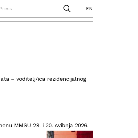
Press
EN
ta – voditelj/ica rezidencijalnog
enu MMSU 29. i 30. svibnja 2026.