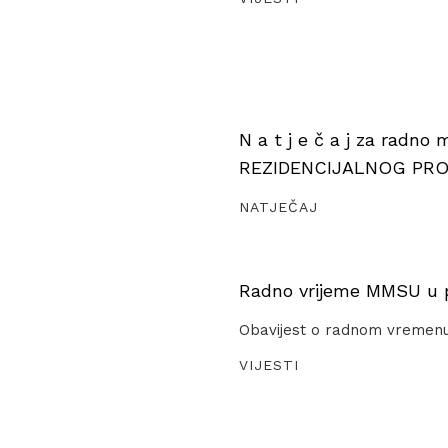
N a t j e č a j za radno
REZIDENCIJALNOG PR
NATJEČAJ
Radno vrijeme MMSU u pe
Obavijest o radnom vremen
VIJESTI