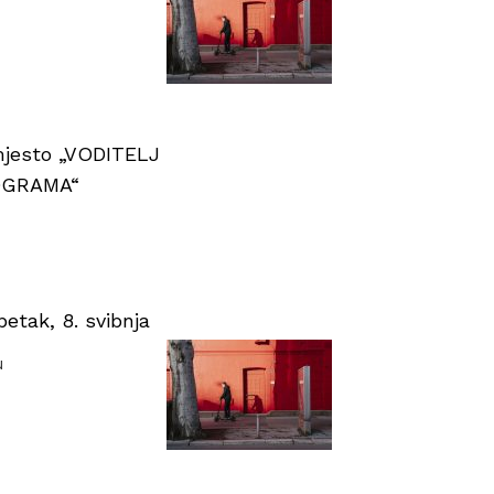
 mjesto „VODITELJ
OGRAMA“
tak, 8. svibnja
u