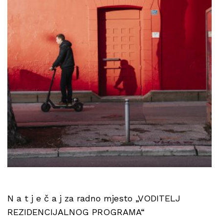
N a t j e č a j za radno mjesto „VODITELJ
REZIDENCIJALNOG PROGRAMA“