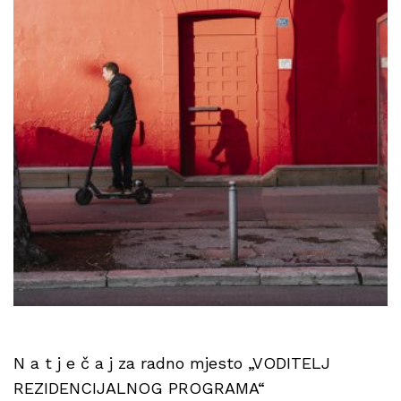
N a t j e č a j za radno mjesto „VODITELJ
REZIDENCIJALNOG PROGRAMA“