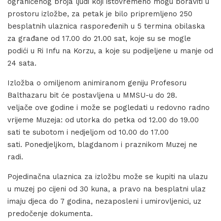
ograničenog broja ljudi koji istovremeno mogu boraviti u
prostoru izložbe, za petak je bilo pripremljeno 250
besplatnih ulaznica raspoređenih u 5 termina obilaska
za građane od 17.00 do 21.00 sat, koje su se mogle
podići u Ri Infu na Korzu, a koje su podijeljene u manje od
24 sata.
Izložba o omiljenom animiranom geniju Profesoru
Balthazaru bit će postavljena u MMSU-u do 28.
veljače ove godine i može se pogledati u redovno radno
vrijeme Muzeja: od utorka do petka od 12.00 do 19.00
sati te subotom i nedjeljom od 10.00 do 17.00
sati. Ponedjeljkom, blagdanom i praznikom Muzej ne
radi.
Pojedinačna ulaznica za izložbu može se kupiti na ulazu
u muzej po cijeni od 30 kuna, a pravo na besplatni ulaz
imaju djeca do 7 godina, nezaposleni i umirovljenici, uz
predočenje dokumenta.