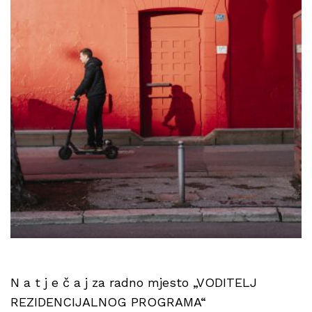
N a t j e č a j za radno mjesto „VODITELJ
REZIDENCIJALNOG PROGRAMA“