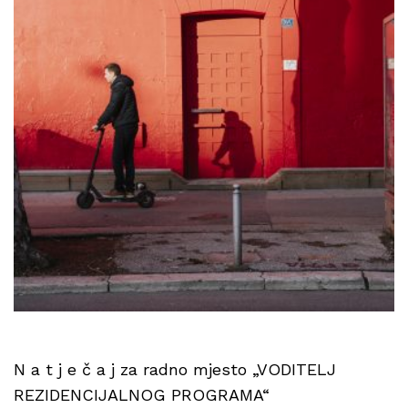
N a t j e č a j za radno mjesto „VODITELJ
REZIDENCIJALNOG PROGRAMA“