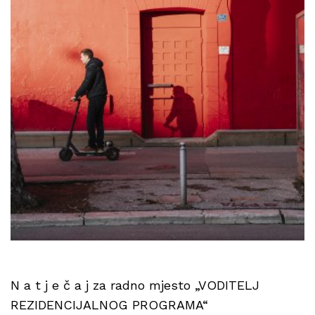
N a t j e č a j za radno mjesto „VODITELJ
REZIDENCIJALNOG PROGRAMA“