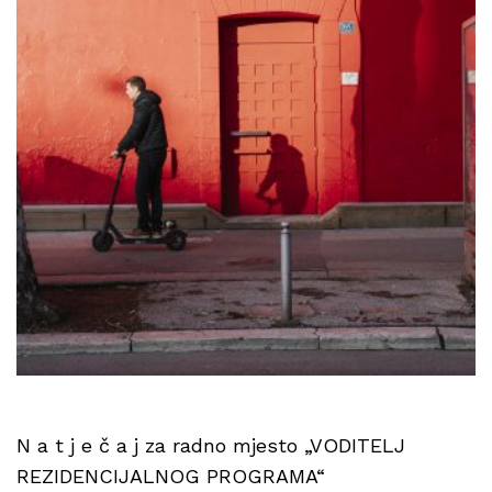
N a t j e č a j za radno mjesto „VODITELJ
REZIDENCIJALNOG PROGRAMA“