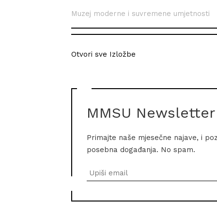
Muzej moderne i suvremene umjetnosti
Otvori sve Izložbe
MMSU Newsletter
Primajte naše mjesečne najave, i po
posebna događanja. No spam.