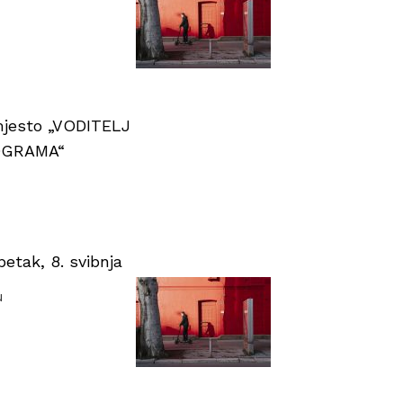
 mjesto „VODITELJ
OGRAMA“
tak, 8. svibnja
u