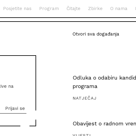
Posjetite nas
Program
Čitajte
Zbirke
O nama
Otvori sva događanja
Odluka o odabiru kandida
programa
zive na
NATJEČAJ
Obavijest o radnom vrem
VIJESTI