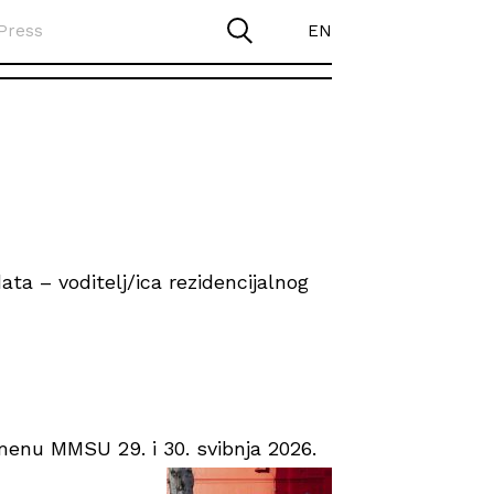
Press
EN
ta – voditelj/ica rezidencijalnog
enu MMSU 29. i 30. svibnja 2026.