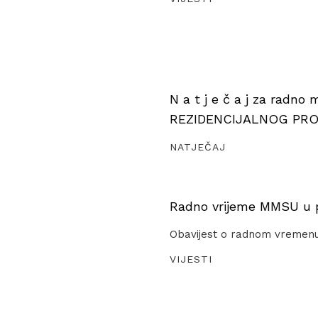
N a t j e č a j za radno
REZIDENCIJALNOG PR
NATJEČAJ
Radno vrijeme MMSU u pe
Obavijest o radnom vremen
VIJESTI