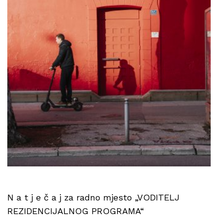
N a t j e č a j za radno mjesto „VODITELJ
REZIDENCIJALNOG PROGRAMA“