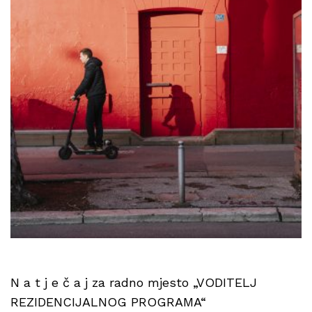
N a t j e č a j za radno mjesto „VODITELJ
REZIDENCIJALNOG PROGRAMA“