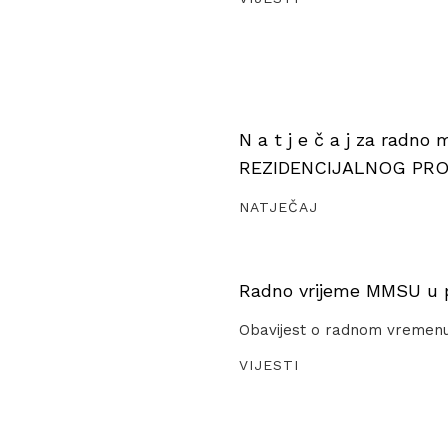
N a t j e č a j za radno
REZIDENCIJALNOG PR
NATJEČAJ
Radno vrijeme MMSU u pe
Obavijest o radnom vremen
VIJESTI