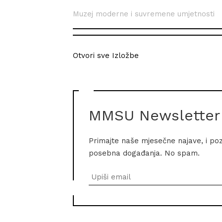
Muzej moderne i suvremene umjetnosti
Otvori sve Izložbe
MMSU Newsletter
Primajte naše mjesečne najave, i po
posebna događanja. No spam.