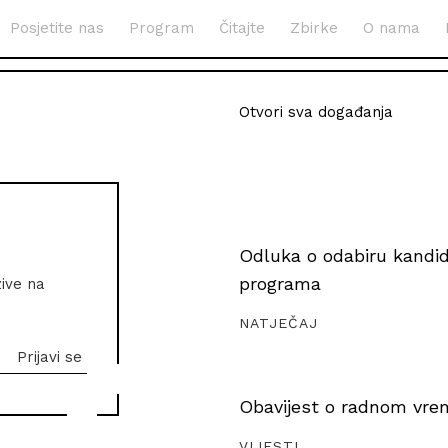
Posjetite nas
Program
Čitajte
Zbirke
O nama
Otvori sva događanja
Odluka o odabiru kandida
programa
zive na
NATJEČAJ
Obavijest o radnom vrem
VIJESTI