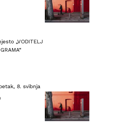
 mjesto „VODITELJ
OGRAMA“
tak, 8. svibnja
u