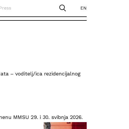
Press
EN
ta – voditelj/ica rezidencijalnog
enu MMSU 29. i 30. svibnja 2026.