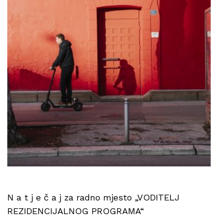
N a t j e č a j za radno mjesto „VODITELJ
REZIDENCIJALNOG PROGRAMA“