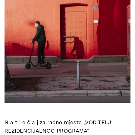
N a t j e č a j za radno mjesto „VODITELJ
REZIDENCIJALNOG PROGRAMA“