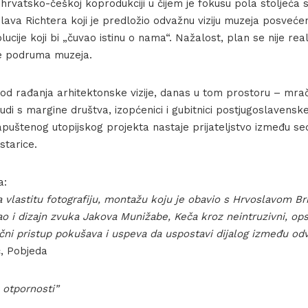
-hrvatsko-češkoj koprodukciji u čijem je fokusu pola stoljeća 
lava Richtera koji je predložio odvažnu viziju muzeja posvećen
olucije koji bi „čuvao istinu o nama“. Nažalost, plan se nije rea
je podruma muzeja.
od rađanja arhitektonske vizije, danas u tom prostoru – mr
udi s margine društva, izopćenici i gubitnici postjugoslavenske 
puštenog utopijskog projekta nastaje prijateljstvo između s
 starice.
a:
a vlastitu fotografiju, montažu koju je obavio s Hrvoslavom B
ao i dizajn zvuka Jakova Munižabe, Keča kroz neintruzivni, ops
čni pristup pokušava i uspeva da uspostavi dijalog između odv
ć, Pobjeda
o otpornosti”