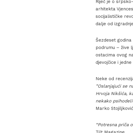
Riječ je o srpsko
arhitekta Vjences
socijalističke rev
dalje od izgradn
Šezdeset godina 
podrumu – žive lj
ostacima ovog na
djevojčice i jedne
Neke od recenzij
”Oslanjajući se n
Hrvoja Nikšića, k
nekako psihodeli
Marko Stojiljkovi
“Potresna priča 
Tilt Magazine