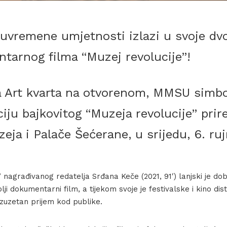
vremene umjetnosti izlazi u svoje dvor
tarnog filma “Muzej revolucije”!
Art kvarta na otvorenom, MMSU simbolič
ciju bajkovitog “Muzeja revolucije” prir
ja i Palače Šećerane, u srijedu, 6. ruj
” nagrađivanog redatelja Srđana Keče (2021, 91′) lanjski je dob
ji dokumentarni film, a tijekom svoje je festivalske i kino dist
izuzetan prijem kod publike.