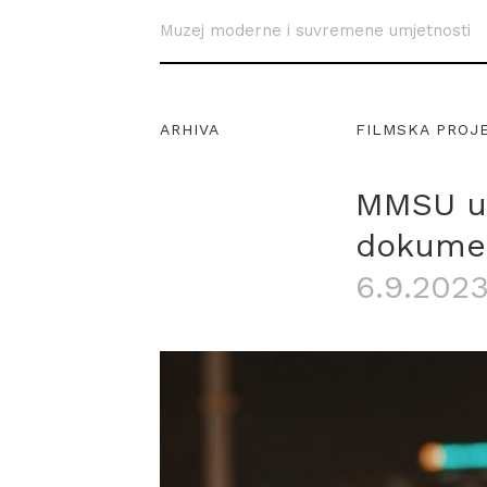
Muzej moderne i suvremene umjetnosti
ARHIVA
FILMSKA PROJ
MMSU u 
dokumen
6.9.2023