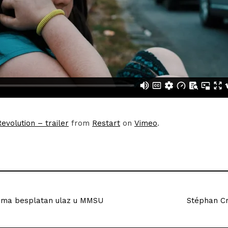
volution – trailer
from
Restart
on
Vimeo
.
dima besplatan ulaz u MMSU
Stéphan Cr