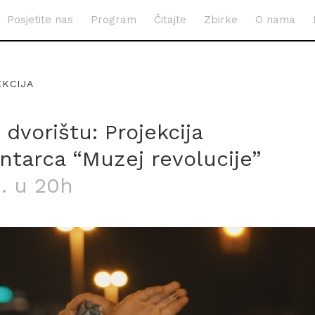
Posjetite nas
Program
Čitajte
Zbirke
O nama
EKCIJA
dvorištu: Projekcija
tarca “Muzej revolucije”
. u 20h