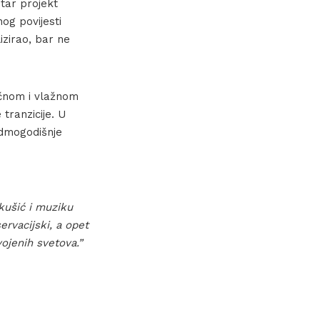
star projekt
og povijesti
lizirao, bar ne
ačnom i vlažnom
tranzicije. U
edmogodišnje
rkušić i muziku
ervacijski, a opet
ojenih svetova.”