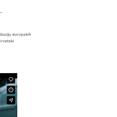
i”
ibuciju europskih
rvatski