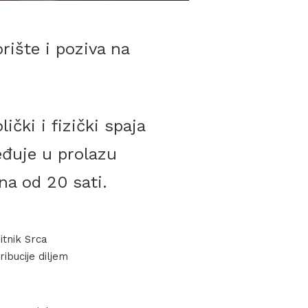
ište i poziva na
ki i fizički spaja
eđuje u prolazu
na od 20 sati.
itnik Srca
ribucije diljem