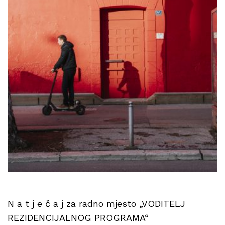
N a t j e č a j za radno mjesto „VODITELJ
REZIDENCIJALNOG PROGRAMA“