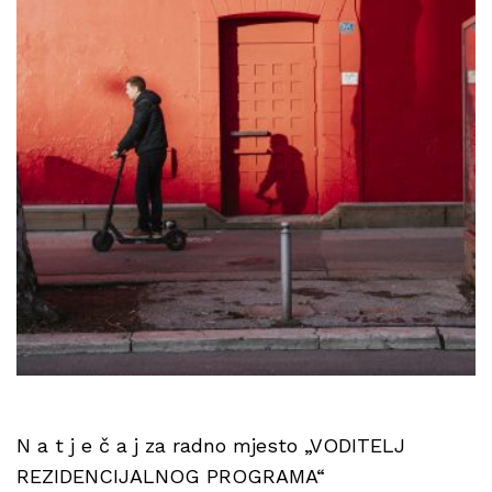
N a t j e č a j za radno mjesto „VODITELJ
REZIDENCIJALNOG PROGRAMA“