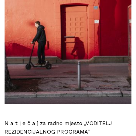
N a t j e č a j za radno mjesto „VODITELJ
REZIDENCIJALNOG PROGRAMA“