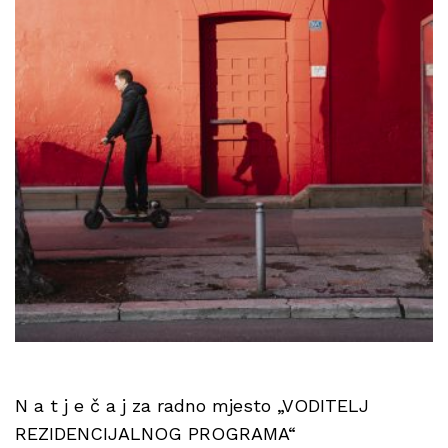
N a t j e č a j za radno mjesto „VODITELJ
REZIDENCIJALNOG PROGRAMA“