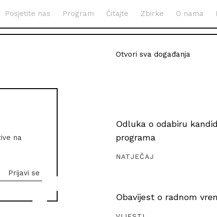
Posjetite nas
Program
Čitajte
Zbirke
O nama
Otvori sva događanja
Odluka o odabiru kandida
programa
zive na
NATJEČAJ
Obavijest o radnom vrem
VIJESTI