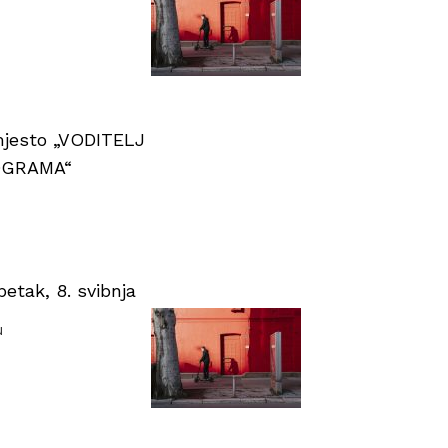
 mjesto „VODITELJ
OGRAMA“
tak, 8. svibnja
u