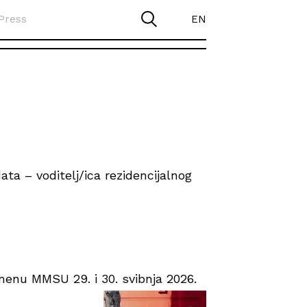
Press
EN
ta – voditelj/ica rezidencijalnog
enu MMSU 29. i 30. svibnja 2026.