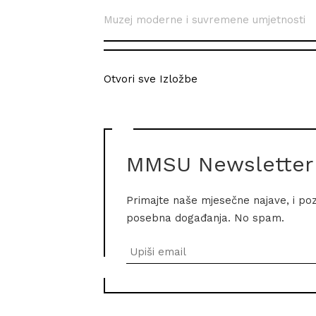
Muzej moderne i suvremene umjetnosti
Otvori sve Izložbe
MMSU Newsletter
Primajte naše mjesečne najave, i po
posebna događanja. No spam.