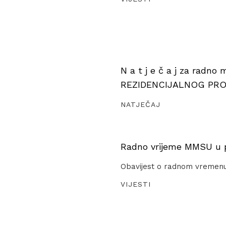
N a t j e č a j za radno
REZIDENCIJALNOG PR
NATJEČAJ
Radno vrijeme MMSU u pe
Obavijest o radnom vremen
VIJESTI