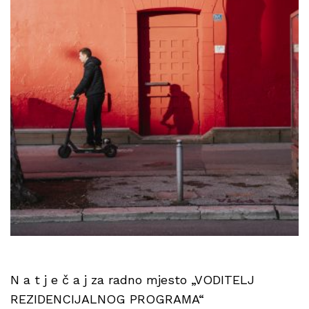
N a t j e č a j za radno mjesto „VODITELJ
REZIDENCIJALNOG PROGRAMA“