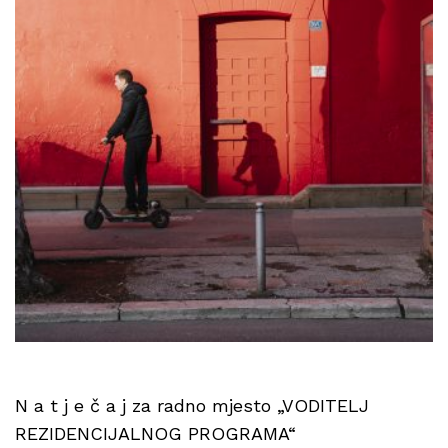
N a t j e č a j za radno mjesto „VODITELJ
REZIDENCIJALNOG PROGRAMA“