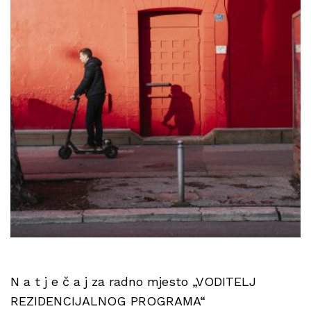
N a t j e č a j za radno mjesto „VODITELJ
REZIDENCIJALNOG PROGRAMA“