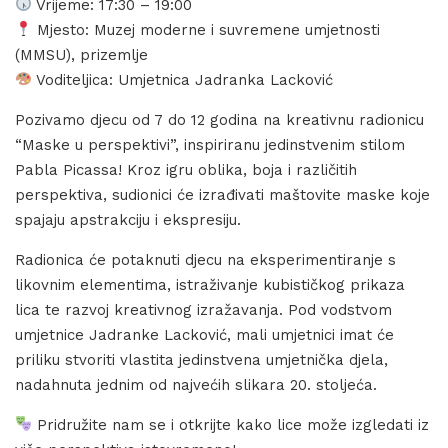
Vrijeme: 17:30 – 19:00
Mjesto: Muzej moderne i suvremene umjetnosti
(MMSU), prizemlje
Voditeljica: Umjetnica Jadranka Lacković
Pozivamo djecu od 7 do 12 godina na kreativnu radionicu
“Maske u perspektivi”, inspiriranu jedinstvenim stilom
Pabla Picassa! Kroz igru oblika, boja i različitih
perspektiva, sudionici će izrađivati maštovite maske koje
spajaju apstrakciju i ekspresiju.
Radionica će potaknuti djecu na eksperimentiranje s
likovnim elementima, istraživanje kubističkog prikaza
lica te razvoj kreativnog izražavanja. Pod vodstvom
umjetnice Jadranke Lacković, mali umjetnici imat će
priliku stvoriti vlastita jedinstvena umjetnička djela,
nadahnuta jednim od najvećih slikara 20. stoljeća.
Pridružite nam se i otkrijte kako lice može izgledati iz