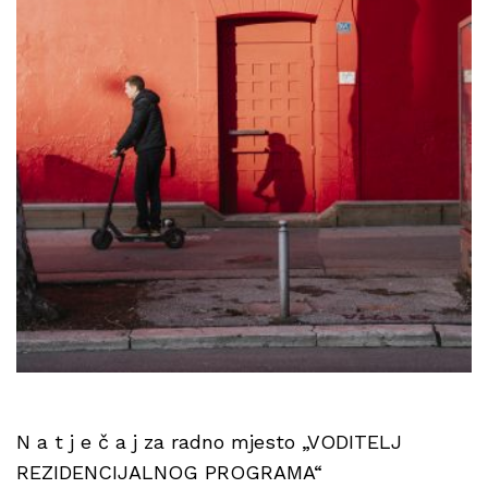
N a t j e č a j za radno mjesto „VODITELJ
REZIDENCIJALNOG PROGRAMA“