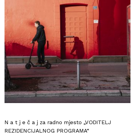
N a t j e č a j za radno mjesto „VODITELJ
REZIDENCIJALNOG PROGRAMA“