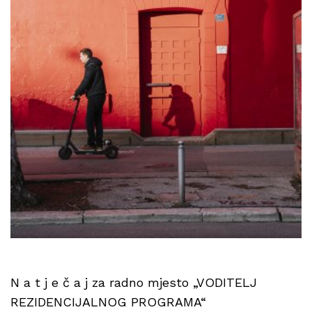
N a t j e č a j za radno mjesto „VODITELJ
REZIDENCIJALNOG PROGRAMA“