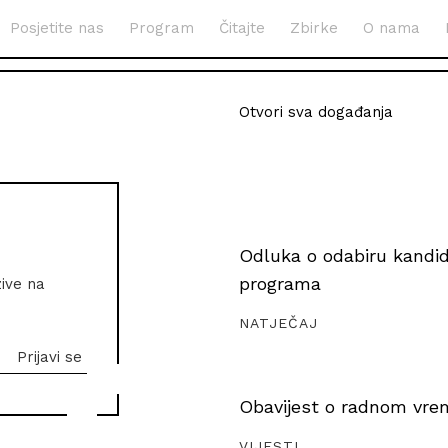
Posjetite nas
Program
Čitajte
Zbirke
O nama
Otvori sva događanja
Odluka o odabiru kandida
programa
zive na
NATJEČAJ
Obavijest o radnom vrem
VIJESTI