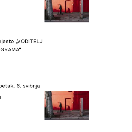
 mjesto „VODITELJ
OGRAMA“
tak, 8. svibnja
u