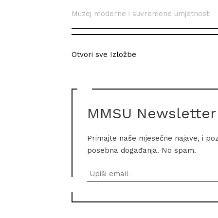
Muzej moderne i suvremene umjetnosti
Otvori sve Izložbe
MMSU Newsletter
Primajte naše mjesečne najave, i po
posebna događanja. No spam.