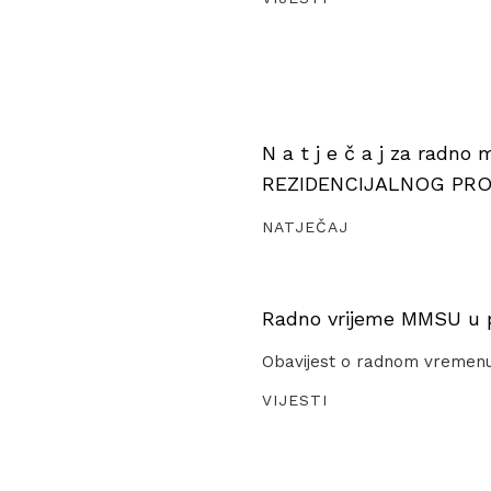
N a t j e č a j za radno
REZIDENCIJALNOG PR
NATJEČAJ
Radno vrijeme MMSU u pe
Obavijest o radnom vremen
VIJESTI