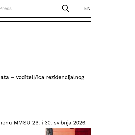
Press
EN
ta – voditelj/ica rezidencijalnog
enu MMSU 29. i 30. svibnja 2026.