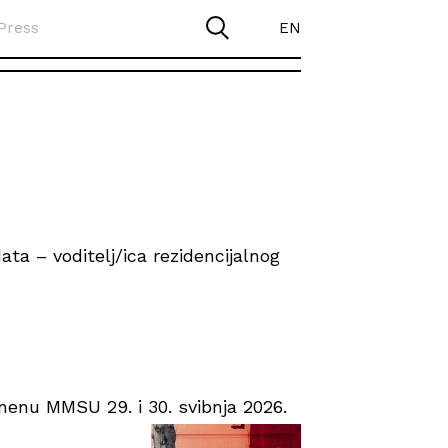
Press
EN
ta – voditelj/ica rezidencijalnog
enu MMSU 29. i 30. svibnja 2026.