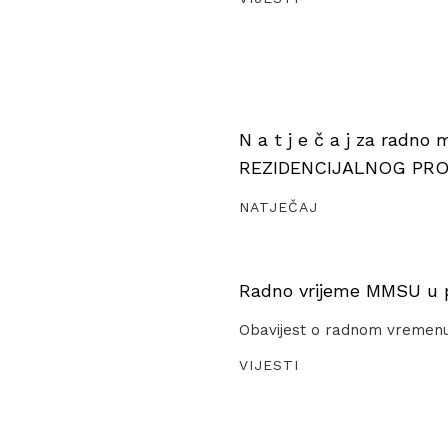
N a t j e č a j za radno
REZIDENCIJALNOG PR
NATJEČAJ
Radno vrijeme MMSU u pe
Obavijest o radnom vremen
VIJESTI