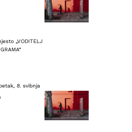
 mjesto „VODITELJ
OGRAMA“
tak, 8. svibnja
u