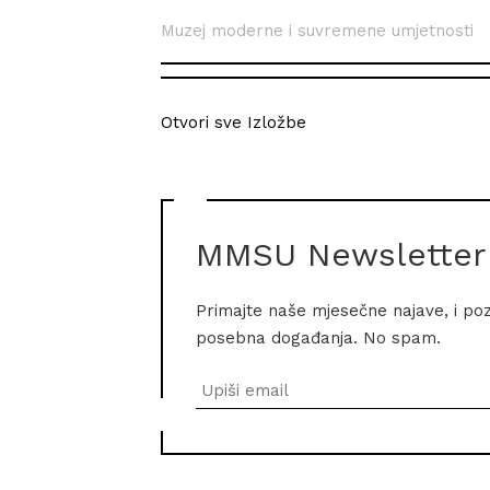
Muzej moderne i suvremene umjetnosti
Otvori sve Izložbe
MMSU Newsletter
Primajte naše mjesečne najave, i po
posebna događanja. No spam.