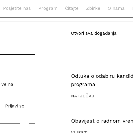
Posjetite nas
Program
Čitajte
Zbirke
O nama
Otvori sva događanja
Odluka o odabiru kandida
programa
zive na
NATJEČAJ
Obavijest o radnom vrem
VIJESTI