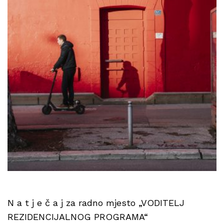
N a t j e č a j za radno mjesto „VODITELJ
REZIDENCIJALNOG PROGRAMA“