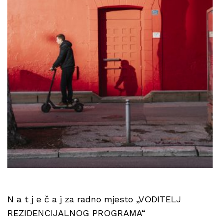
N a t j e č a j za radno mjesto „VODITELJ
REZIDENCIJALNOG PROGRAMA“