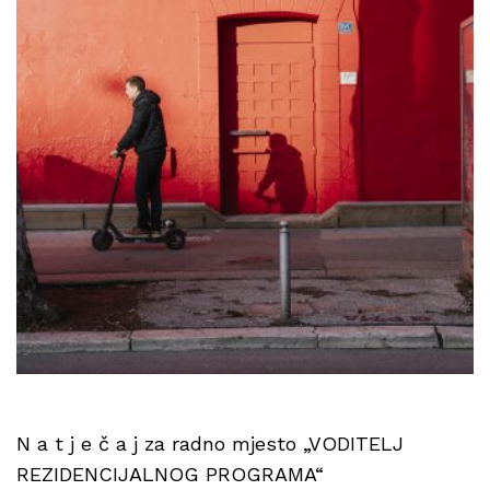
N a t j e č a j za radno mjesto „VODITELJ
REZIDENCIJALNOG PROGRAMA“