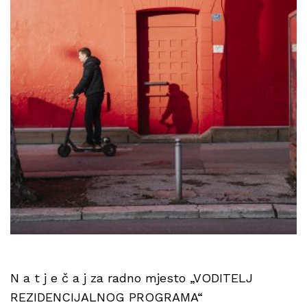
N a t j e č a j za radno mjesto „VODITELJ
REZIDENCIJALNOG PROGRAMA“