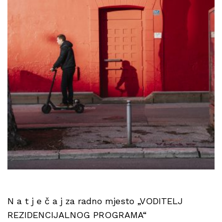
N a t j e č a j za radno mjesto „VODITELJ
REZIDENCIJALNOG PROGRAMA“