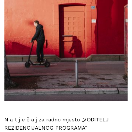
N a t j e č a j za radno mjesto „VODITELJ
REZIDENCIJALNOG PROGRAMA“