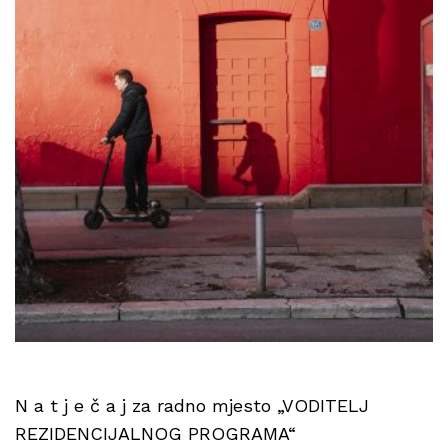
N a t j e č a j za radno mjesto „VODITELJ
REZIDENCIJALNOG PROGRAMA“